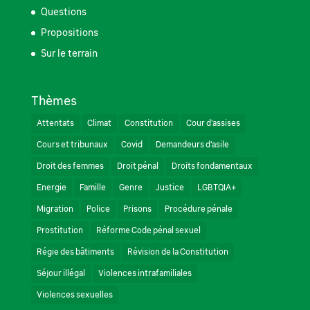
Questions
Propositions
Sur le terrain
Thèmes
Attentats
Climat
Constitution
Cour d'assises
Cours et tribunaux
Covid
Demandeurs d'asile
Droit des femmes
Droit pénal
Droits fondamentaux
Energie
Famille
Genre
Justice
LGBTQIA+
Migration
Police
Prisons
Procédure pénale
Prostitution
Réforme Code pénal sexuel
Régie des bâtiments
Révision de la Constitution
Séjour illégal
Violences intrafamiliales
Violences sexuelles