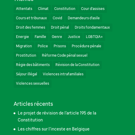
Attentats
Climat
Constitution
Cour d'assises
Cours et tribunaux
Covid
Demandeurs d'asile
Droit des femmes
Droit pénal
Droits fondamentaux
Energie
Famille
Genre
Justice
LGBTQIA+
Migration
Police
Prisons
Procédure pénale
Prostitution
Réforme Code pénal sexuel
Régie des bâtiments
Révision de la Constitution
Séjour illégal
Violences intrafamiliales
Violences sexuelles
Articles récents
Le projet de révision de l’article 195 de la
Constitution
Les chiffres sur l’inceste en Belgique